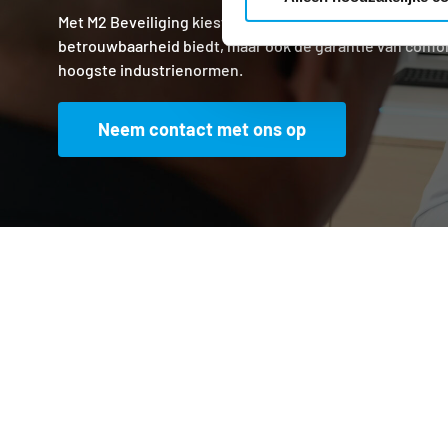
Met M2 Beveiliging kiest u voor een partner die niet all
betrouwbaarheid biedt, maar ook de garantie van confo
hoogste industrienormen.
Neem contact met ons op