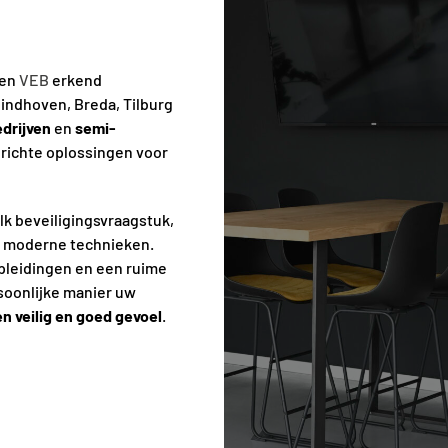
 en
VEB
erkend
Eindhoven, Breda, Tilburg
drijven
en
semi-
erichte oplossingen voor
lk beveiligingsvraagstuk,
t moderne technieken.
leidingen en een ruime
soonlijke manier uw
n veilig en goed gevoel
.