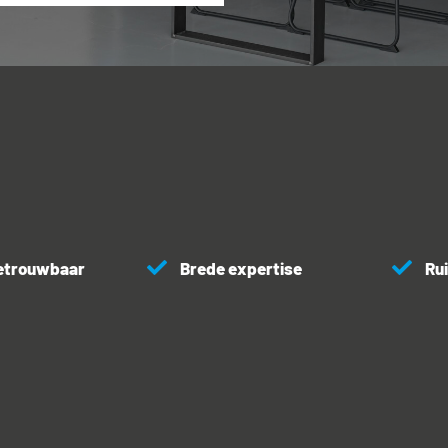
etrouwbaar
Brede expertise
Rui