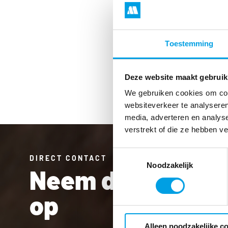
Patrick
Toestemming
Matthijssen
Algemeen Directeur
Deze website maakt gebruik
We gebruiken cookies om cont
websiteverkeer te analyseren
media, adverteren en analys
verstrekt of die ze hebben v
Toestemmingsselectie
DIRECT CONTACT
Noodzakelijk
Neem direct con
op
Alleen noodzakelijke c