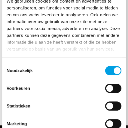
We gebruiken cookies om content en advertenties te
doen?
personaliseren, om functies voor social media te bieden
en om ons websiteverkeer te analyseren. Ook delen we
informatie over uw gebruik van onze site met onze
Onze specialisten staan voor u klaar!
partners voor social media, adverteren en analyse. Deze
partners kunnen deze gegevens combineren met andere
Bel 040 2569997
informatie die u aan ze heeft verstrekt of die ze hebben
verzameld op basis van uw gebruik van hun services.
Toestemmingsselectie
Noodzakelijk
Voorkeuren
Dit zijn onze specialisten
Statistieken
Marketing