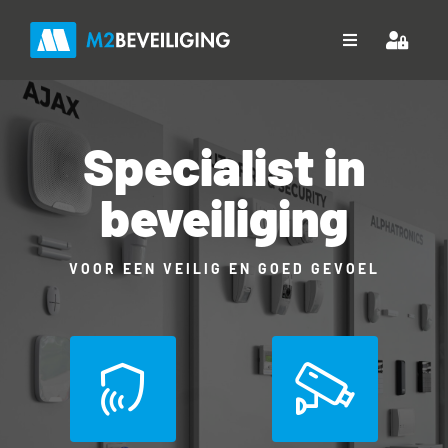
Ga
naar
Toggle
inhoud
Navigation
Home
Specialist in
Over ons
beveiliging
Diensten
Projecten
VOOR EEN VEILIG EN GOED GEVOEL
Downloads
Contact