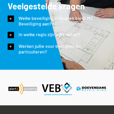
Veelgestelde vragen
Welke beveiligingsdiensten biedt M2
Beveiliging aan?
In welke regio zijn jullie actief?
Werken jullie voor bedrijven én
particulieren?