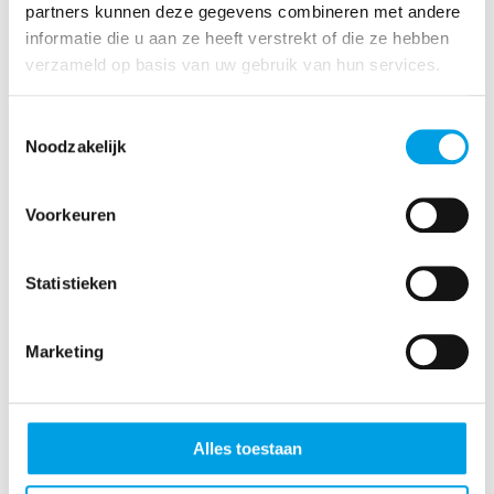
partners kunnen deze gegevens combineren met andere
informatie die u aan ze heeft verstrekt of die ze hebben
verzameld op basis van uw gebruik van hun services.
WELKE PANDEN PROFITEREN HET
MEEST VAN EEN MISTGENERATOR?
Toestemmingsselectie
Betrouwbare
Noodzakelijk
beveiliging voor uw
bedrijf of woning
Voorkeuren
Elk bedrijf en elke woning heeft unieke
Statistieken
beveiligingsbehoeften. Daarom biedt M2
Beveiliging op maat gemaakte oplossingen
voor inbraaksystemen met mistgeneratoren.
Marketing
Hier zijn enkele voorbeelden van bedrijven en
panden waar een mistgenerator een cruciale
rol speelt in de inbraakpreventie:
Alles toestaan
Winkels en magazijnen:
Bescherm