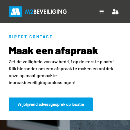
Ga
naar
Toggle
inhoud
Navigation
Home
DIRECT CONTACT
Maak een afspraak
Over ons
Diensten
Zet de veiligheid van uw bedrijf op de eerste plaats!
Klik hieronder om een afspraak te maken en ontdek
onze op maat gemaakte
Projecten
inbraakbeveiligingsoplossingen!
Downloads
Vrijblijvend adviesgesprek op locatie
Contact