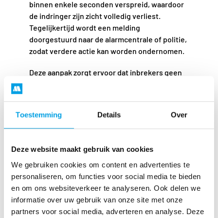
binnen enkele seconden verspreid, waardoor
de indringer zijn zicht volledig verliest.
Tegelijkertijd wordt een melding
doorgestuurd naar de alarmcentrale of politie,
zodat verdere actie kan worden ondernomen.
Deze aanpak zorgt ervoor dat inbrekers geen
tijd krijgen om waardevolle spullen mee te
nemen. Doordat ze letterlijk niets meer
kunnen zien, worden ze gedwongen hun
Toestemming
Details
Over
poging af te breken en te vertrekken. Hierdoor
wordt niet alleen diefstal voorkomen, maar
ook schade aan uw pand beperkt.
Deze website maakt gebruik van cookies
Mistgeneratoren worden in allerlei situaties
We gebruiken cookies om content en advertenties te
ingezet, van particuliere woningen tot
personaliseren, om functies voor social media te bieden
bedrijven met waardevolle inventaris. Vooral
en om ons websiteverkeer te analyseren. Ook delen we
panden waar snelheid bij inbraak een rol
informatie over uw gebruik van onze site met onze
speelt, profiteren van dit systeem.
partners voor social media, adverteren en analyse. Deze