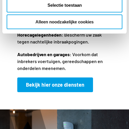
waardevolle voorraad tegen snelle ramkraken.
Selectie toestaan
Kantoren:
Voorkom dat indringers gevoelige
Alleen noodzakelijke cookies
informatie of apparatuur meenemen.
Horecagelegenheden:
Bescherm uw zaak
tegen nachtelijke inbraakpogingen.
Autobedrijven en garages:
Voorkom dat
inbrekers voertuigen, gereedschappen en
onderdelen meenemen.
Bekijk hier onze diensten