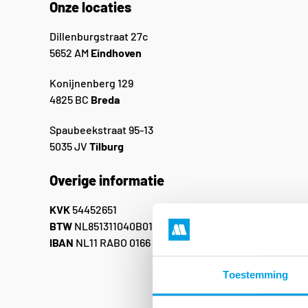
Onze locaties
Dillenburgstraat 27c
5652 AM
Eindhoven
Konijnenberg 129
4825 BC
Breda
Spaubeekstraat 95-13
5035 JV
Tilburg
Overige informatie
KVK
54452651
BTW
NL851311040B01
IBAN
NL11 RABO 0166 9820 59
Toestemming