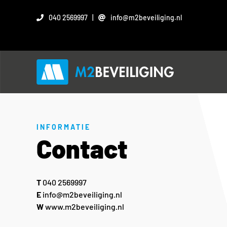
Ga
naar
040 2569997
|
info@m2beveiliging.nl
inhoud
INFORMATIE
Contact
T
040 2569997
E
info@m2beveiliging.nl
W
www.m2beveiliging.nl