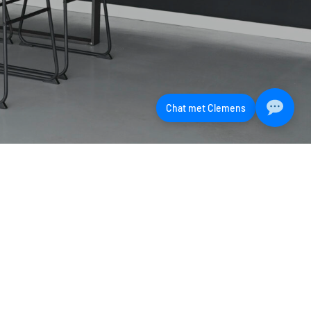
Chat met Clemens
ns
Overig