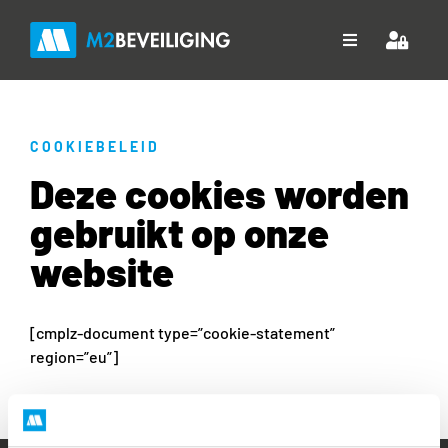
Ga
naar
Toggle
inhoud
Navigation
Home
COOKIEBELEID
Over ons
Deze cookies worden
Diensten
gebruikt op onze
website
Projecten
Downloads
[cmplz-document type=”cookie-statement”
region=”eu”]
Contact