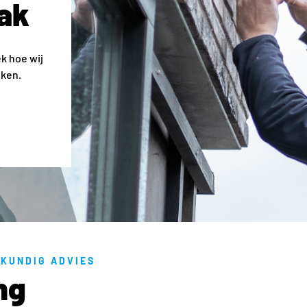
ak
k hoe wij
iken.
KUNDIG ADVIES
ng