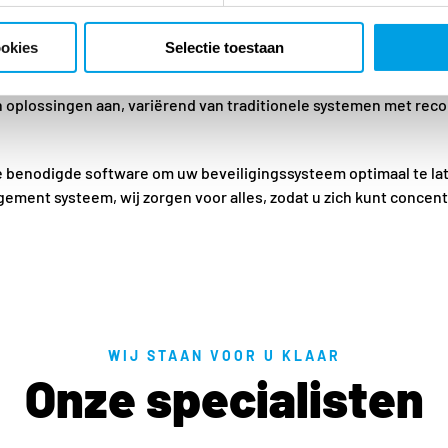
 om u deskundig advies te geven op basis van een analyse van uw
ookies
Selectie toestaan
lossing vinden die perfect aansluit op uw wensen en behoeften.
n oplossingen aan, variërend van traditionele systemen met re
e benodigde software om uw beveiligingssysteem optimaal te late
ement systeem, wij zorgen voor alles, zodat u zich kunt concent
WIJ STAAN VOOR U KLAAR
Onze specialisten