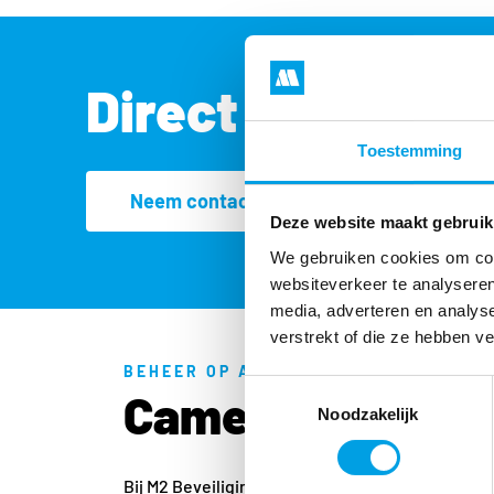
Direct contact
Toestemming
Neem contact met ons op
Deze website maakt gebruik
We gebruiken cookies om cont
websiteverkeer te analyseren
media, adverteren en analys
verstrekt of die ze hebben v
BEHEER OP AFSTAND
Toestemmingsselectie
Camerabeveiligi
Noodzakelijk
Bij M2 Beveiliging geloven we dat elk bedrijf u