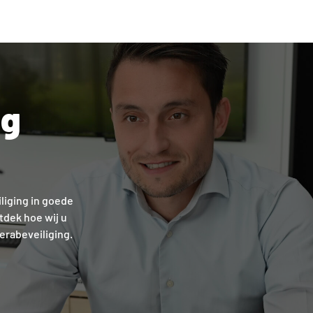
ng
liging in goede
tdek hoe wij u
rabeveiliging.