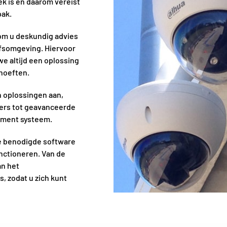
iek is en daarom vereist
pak.
 om u deskundig advies
jfsomgeving. Hiervoor
we altijd een oplossing
hoeften.
n oplossingen aan,
ders tot geavanceerde
ement systeem.
de benodigde software
nctioneren. Van de
an het
, zodat u zich kunt