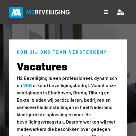
Ga
naar
Toggle
inhoud
Navigation
Home
Over ons
KOM JIJ ONS TEAM VERSTERKEN?
Vacatures
Diensten
M2 Beveiliging is een professioneel, dynamisch
Projecten
en
VEB
erkend beveiligingsbedrijf. Vanuit onze
vestigingen in Eindhoven, Breda, Tilburg en
Downloads
Boxtel bieden wij particulieren, bedrijven en
semioverheidsinstellingen in heel Nederland
Contact
klantgerichte oplossingen voor elk
beveiligingsvraagstuk. Daarom werken wij met
medewerkers die beschikken over gedegen