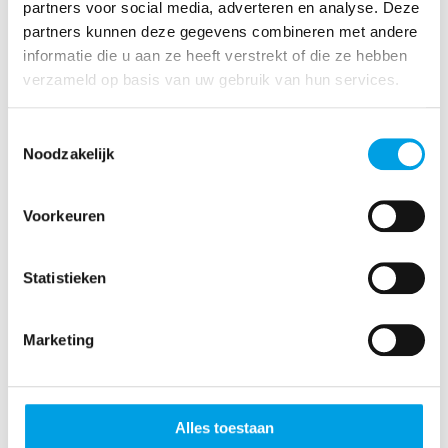
Leerling beveiligingsmonteur
partners voor social media, adverteren en analyse. Deze
partners kunnen deze gegevens combineren met andere
Open
informatie die u aan ze heeft verstrekt of die ze hebben
Eindhoven
Regio Nederland
verzameld op basis van uw gebruik van hun services.
Full Time
Meer details
Toestemmingsselectie
Noodzakelijk
Beveiligingsmonteur
Voorkeuren
Open
Statistieken
Eindhoven
Regio Nederland
Full Time
Marketing
Meer details
Alles toestaan