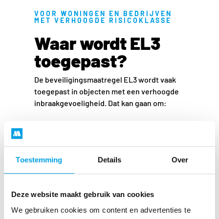
VOOR WONINGEN EN BEDRIJVEN
MET VERHOOGDE RISICOKLASSE
Waar wordt EL3
toegepast?
De beveiligingsmaatregel EL3 wordt vaak
toegepast in objecten met een verhoogde
inbraakgevoeligheid. Dat kan gaan om:
Woningbeveiliging met een hoge
waarde aan attractieve inboedel dat
tussen 100K en 150K aan waarde
heeft.
Toestemming
Details
Over
Bedrijven met voorraden die
makkelijk verhandelbaar zijn
Deze website maakt gebruik van cookies
Magazijnen met elektronica,
merkkleding of luxe producten
We gebruiken cookies om content en advertenties te
Winkelpanden met verhoogd risico op