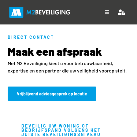
Ga
naar
Toggle
inhoud
Navigation
Home
DIRECT CONTACT
Maak een afspraak
Over ons
Met M2 Beveiliging kiest u voor betrouwbaarheid,
Diensten
expertise en een partner die uw veiligheid voorop stelt.
Projecten
Vrijblijvend adviesgesprek op locatie
Downloads
Contact
BEVEILIG UW WONING OF
BEDRIJFSPAND VOLGENS HET
JUISTE BEVEILIGINGSNIVEAU