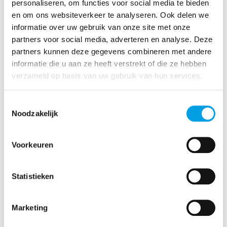
personaliseren, om functies voor social media te bieden
gerichte diefstal
en om ons websiteverkeer te analyseren. Ook delen we
Locaties waar eerdere inbraken zijn
informatie over uw gebruik van onze site met onze
geweest of waar preventie cruciaal is
partners voor social media, adverteren en analyse. Deze
partners kunnen deze gegevens combineren met andere
De keuze voor EL3 hangt nauw samen met
informatie die u aan ze heeft verstrekt of die ze hebben
de risicoklasse van het object. Hoe hoger
verzameld op basis van uw gebruik van hun services.
de risicoklasse, hoe zwaarder de
beveiligingseisen – en hoe vaker EL3 als
Toestemmingsselectie
uitgangspunt geldt. Wilt u weten aan welke
Noodzakelijk
eisen u moet voldoen? Neem vrijblijvend
contact op met M2 Beveiliging en krijg een
advies op maat.
Voorkeuren
Statistieken
Marketing